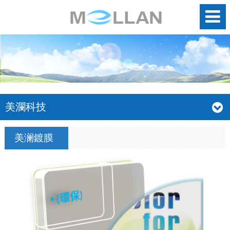
美瀾科技
美澜鍍膜